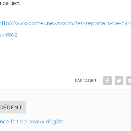
à ce lien.
http://www.come4news.com/les-reporters-de-c4n-
948802
PARTAGER:
CÉDENT
ance fait de beaux dégâts