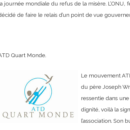
la journée mondiale du refus de la misère. L’ONU, fél
décidé de faire le relais d’un point de vue gouvern
ATD Quart Monde.
Le mouvement ATD Q
du père Joseph Wre
ressentie dans une 
dignité, voilà la sig
l’association. Son b