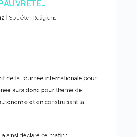
A PAUVRETÉ…
12
|
Société, Religions
agit de la Journée internationale pour
 année aura donc pour thème de
l’autonomie et en construisant la
 ainsi déclaré ce matin :