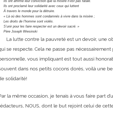
Ils ont affirmé leur conviction que la misère n’est pas fatale.
Ils ont proclamé leur solidarité avec ceux qui luttent
À travers le monde pour la détruire.
« Là où des hommes sont condamnés à vivre dans la misère ;
Les droits de l’homme sont violés.
S’unir pour les faire respecter est un devoir sacré. »
Père Joseph Wresinski
La lutte contre la pauvreté est un devoir, une o
qui se respecte. Cela ne passe pas nécessairement 
personnelle, vous impliquant est tout aussi honor
souvent dans nos petits cocons dorés, voilà une bel
de solidarité!
Par la même occasion, je tenais à vous faire part d’u
rédacteurs, NOUS, dont le but rejoint celui de cette