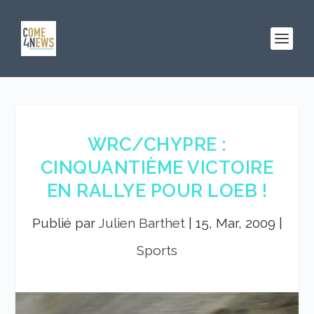
WRC/CHYPRE :
CINQUANTIÈME VICTOIRE
EN RALLYE POUR LOEB !
Publié par
Julien Barthet
|
15, Mar, 2009
|
Sports