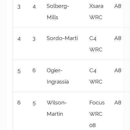
3
4
Solberg-
Xsara
A8
Mills
WRC
4
3
Sordo-Marti
C4
A8
WRC
5
6
Ogier-
C4
A8
Ingrassia
WRC
6
5
Wilson-
Focus
A8
Martin
WRC
08