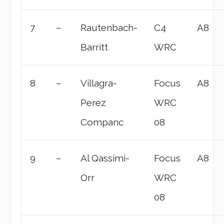
7
–
Rautenbach-
C4
A8
Barritt
WRC
8
–
Villagra-
Focus
A8
Perez
WRC
Companc
08
9
–
Al Qassimi-
Focus
A8
Orr
WRC
08