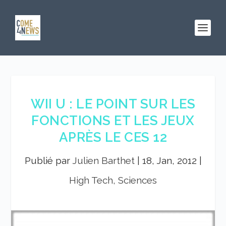
WII U : LE POINT SUR LES
FONCTIONS ET LES JEUX
APRÈS LE CES 12
Publié par
Julien Barthet
|
18, Jan, 2012
|
High Tech, Sciences