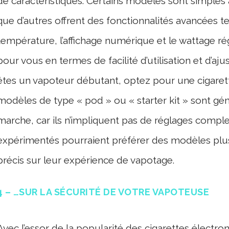
de caractéristiques. Certains modèles sont simples 
que d’autres offrent des fonctionnalités avancées te
température, l’affichage numérique et le wattage rég
pour vous en termes de facilité d’utilisation et d’aj
êtes un vapoteur débutant, optez pour une cigarette 
modèles de type « pod » ou « starter kit » sont gé
marche, car ils n’impliquent pas de réglages compl
expérimentés pourraient préférer des modèles plu
précis sur leur expérience de vapotage.
4 – …SUR LA SÉCURITÉ DE VOTRE VAPOTEUSE
Avec l’essor de la popularité des cigarettes élect