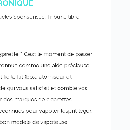
RONIQUE
ticles Sponsorisés
,
Tribune libre
igarette ? C’est le moment de passer
reconnue comme une aide précieuse
fié le kit (box, atomiseur et
ide qui vous satisfait et comble vos
ur des marques de cigarettes
econnues pour vapoter l’esprit léger.
le bon modèle de vapoteuse.