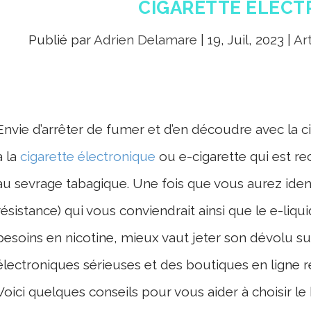
CIGARETTE ÉLECT
Publié par
Adrien Delamare
|
19, Juil, 2023
|
Ar
Envie d’arrêter de fumer et d’en découdre avec la c
à la
cigarette électronique
ou e-cigarette qui est 
au sevrage tabagique. Une fois que vous aurez identi
résistance) qui vous conviendrait ainsi que le e-liqu
besoins en nicotine, mieux vaut jeter son dévolu s
électroniques sérieuses et des boutiques en ligne r
Voici quelques conseils pour vous aider à choisir 