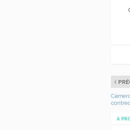
PRÉ
Camerou
contred
A PR