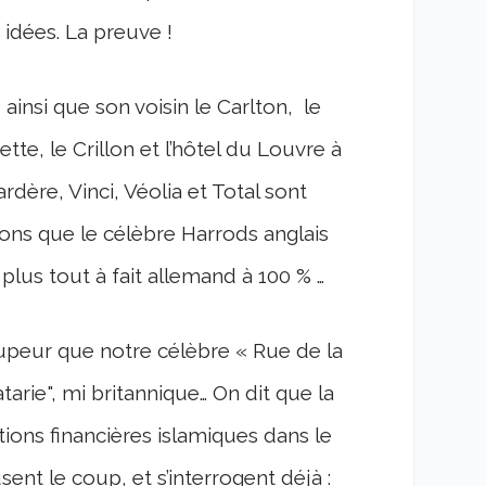
s idées. La preuve !
insi que son voisin le Carlton, le
te, le Crillon et l’hôtel du Louvre à
ardère, Vinci, Véolia et Total sont
ons que le célèbre Harrods anglais
plus tout à fait allemand à 100 % …
stupeur que notre célèbre « Rue de la
arie", mi britannique… On dit que la
ions financières islamiques dans le
ent le coup, et s’interrogent déjà :