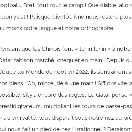
football…. Bref, tout fout le camp ! Que diable, al
qu’on y est ! Puisque bientôt, il ne nous restera plus
au moins notre langue et notre orthographe.
Pendant que les Chinois font « tchin tchin » à notre 
Qatar fait son marché, chéquier en main ! Depuis qu’
Coupe du Monde de Foot en 2022, ils s’entraînent su
nos biens ! Oh, mince, déjà une main ! Sifflons vite la
possible, s’il y a encore des règles… Le Qatar pense «
prestidigitateurs, multipliant les tours de passe-pas
mais en réalité, tout disparaît sous notre nez au pro
qui nous fait un pied de nez ! Irrationnel ? Déraiso