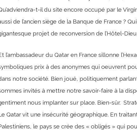
Qu’adviendra-t-il du site encore occupé par le Virgi
aussi de l’ancien siège de la Banque de France ? Qu
gigantesque projet de reconversion de l’Hôtel-Dieu
Et l’ambassadeur du Qatar en France sillonne l’Hex
symboliques prix à des anonymes qui oeuvrent pour 
dans notre société. Bien joué, politiquement parlan
sommes invités à mettre notre savoir-faire à la dis
gentiment nous implanter sur place. Bien-sûr. Straté
Le Qatar vit une insécurité géographique. En traitant
Palestiniens, le pays se crée des « obligés » qui pourr