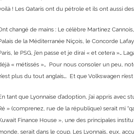
voilà ! Les Qataris ont du pétrole et ils ont aussi de
Ont changé de mains : Le célèbre Martinez Cannois, a
Palais de la Méditerranée Niçois, le Concorde Lafayet
Paris, le PSG, j’en passe et je dirai « et cetera »… Lag
déjà « métissés »… Pour nous consoler un peu, not
n’est plus du tout anglais…. Et que Volkswagen n’est 
En tant que Lyonnaise d’adoption, j’ai appris avec 
Ré » (comprenez, rue de la république) serait mi "qat
Kuwait Finance House », une des principales institut
monde, serait dans le coup. Les Lyonnais, eux, accus