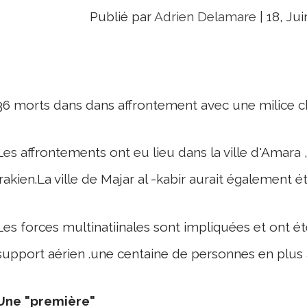
Publié par
Adrien Delamare
|
18, Jui
36 morts dans dans affrontement avec une milice chi
Les affrontements ont eu lieu dans la ville d'Amara
irakien.La ville de Majar al -kabir aurait également 
Les forces multinatiinales sont impliquées et ont été
support aérien .une centaine de personnes en plus 
Une "première"