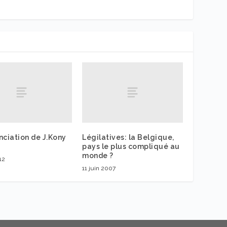
nciation de J.Kony
Légilatives: la Belgique,
pays le plus compliqué au
monde ?
12
11 juin 2007