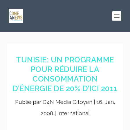
TUNISIE: UN PROGRAMME
POUR RÉDUIRE LA
CONSOMMATION
D’ÉNERGIE DE 20% D’ICI 2011
Publié par
C4N Média Citoyen
|
16, Jan,
2008
|
International