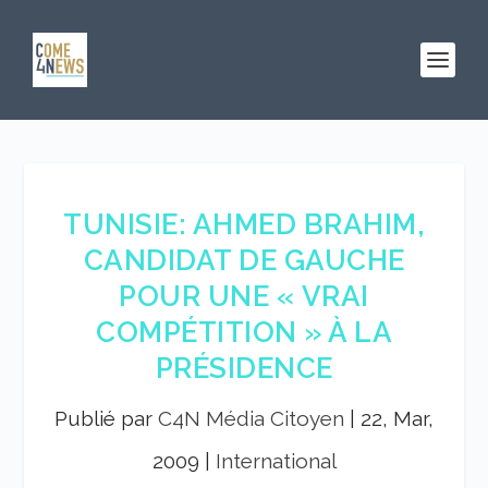
TUNISIE: AHMED BRAHIM,
CANDIDAT DE GAUCHE
POUR UNE « VRAI
COMPÉTITION » À LA
PRÉSIDENCE
Publié par
C4N Média Citoyen
|
22, Mar,
2009
|
International