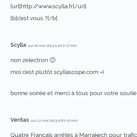
[url]http://www.scylla.fr[/url]
[b]c’est vous ?[/b]
Scylla
sur 20 mai 2013 à 20 h 17 min
non zelectron 🙂
moi c’est plutôt scyllascope.com =)
bonne soirée et merci à tous pour votre soutie
Veritas
sur 22 mai 2013 à 8 h 10 min
Quatre Français arrêtés à Marrakech pour trafic