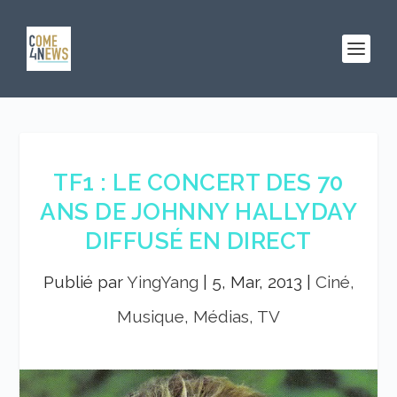
TF1 : LE CONCERT DES 70
ANS DE JOHNNY HALLYDAY
DIFFUSÉ EN DIRECT
Publié par
YingYang
|
5, Mar, 2013
|
Ciné,
Musique, Médias, TV