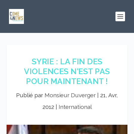
SYRIE : LA FIN DES
VIOLENCES N’EST PAS
POUR MAINTENANT !
Publié par
Monsieur Duverger
|
21, Avr,
2012
|
International