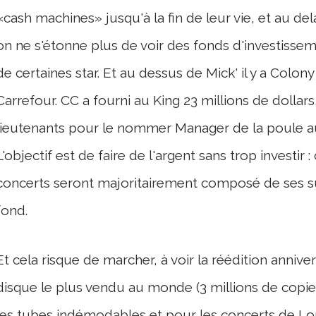
«cash machines» jusqu'à la fin de leur vie, et au del
on ne s'étonne plus de voir des fonds d'investissem
de certaines star. Et au dessus de Mick' il y a Colon
Carrefour. CC a fourni au King 23 millions de dollar
lieutenants pour le nommer Manager de la poule au
L'objectif est de faire de l'argent sans trop investir
concerts seront majoritairement composé de ses su
fond.
Et cela risque de marcher, à voir la réédition annive
disque le plus vendu au monde (3 millions de copi
les tubes indémodables et pour les concerts de Lon