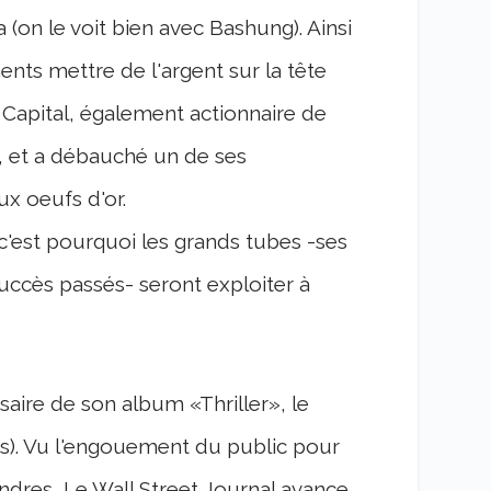
a (on le voit bien avec Bashung). Ainsi
ents mettre de l'argent sur la tête
y Capital, également actionnaire de
s, et a débauché un de ses
x oeufs d'or.
 : c'est pourquoi les grands tubes -ses
ccès passés- seront exploiter à
rsaire de son album «Thriller», le
es). Vu l'engouement du public pour
dres, Le Wall Street Journal avance