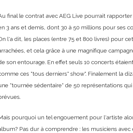
Au final le contrat avec AEG Live pourrait rapporte
en 3 ans et demis, dont 30 à 50 millions pour ses c
On l'a dit, les places (entre 75 et 800 livres) pour 
arrachées, et cela grâce à une magnifique campagne 
de son entourage. En effet seuls 10 concerts étaien
comme ces "tous derniers" show". Finalement la diz
une "tournée sédentaire" de 50 représentations qui é
prévues.
Mais pourquoi un tel engouement pour l'artiste alors
album? Pas dur à comprendre : les musiciens avec d