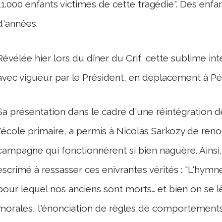
11.000 enfants victimes de cette tragédie". Des enfa
d'années.
Révélée hier lors du dîner du Crif, cette sublime i
avec vigueur par le Président, en déplacement à Pé
Sa présentation dans le cadre d'une réintégration d
l'école primaire, a permis à Nicolas Sarkozy de re
campagne qui fonctionnèrent si bien naguère. Ainsi,
escrimé à ressasser ces enivrantes vérités : "L'hymne
pour lequel nos anciens sont morts… et bien on se lèv
morales, l'énonciation de règles de comportements