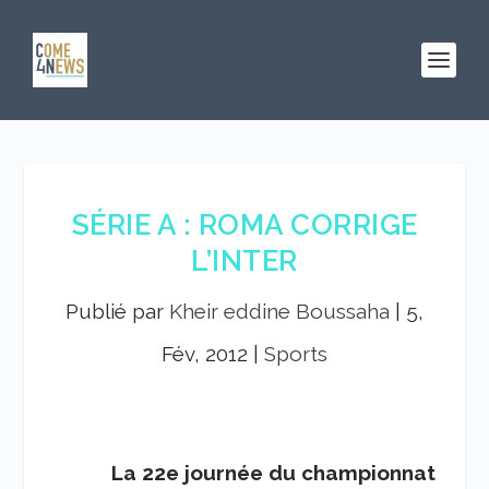
SÉRIE A : ROMA CORRIGE
L’INTER
Publié par
Kheir eddine Boussaha
|
5,
Fév, 2012
|
Sports
La 22
e
journée du championnat