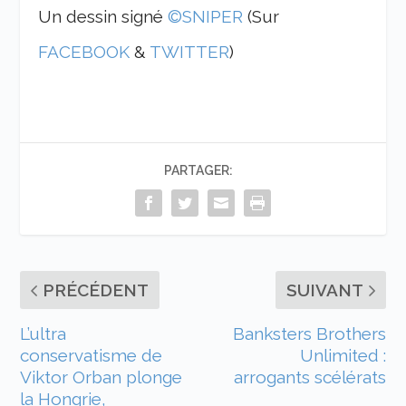
Un dessin signé
©SNIPER
(Sur
FACEBOOK
&
TWITTER
)
PARTAGER:
PRÉCÉDENT
SUIVANT
L’ultra
Banksters Brothers
conservatisme de
Unlimited :
Viktor Orban plonge
arrogants scélérats
la Hongrie,