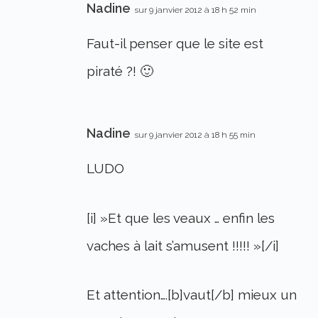
Nadine
sur 9 janvier 2012 à 18 h 52 min
Faut-il penser que le site est
piraté ?! 🙂
Nadine
sur 9 janvier 2012 à 18 h 55 min
LUDO
[i] »Et que les veaux … enfin les
vaches à lait s’amusent !!!!! »[/i]
Et attention….[b]vaut[/b] mieux un