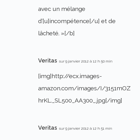
avec un mélange
d’[u]incompétence[/u] et de
lâcheté. »[/b]
Veritas
sur 9 janvier 2012 à 12 h 50 min
[img]http://ecx.images-
amazon.com/images/I/3151mOZ
hrKL._SL500_AA300_.jpg[/img]
Veritas
sur 9 janvier 2012 à 12 h 51 min