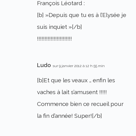
François Léotard :
[b] »Depuis que tu es à l’Elysée je
suis inquiet »[/b]
!!!!!!!!!!!!!!!!!!!!!!!
Ludo
sur 9 janvier 2012 à 12 h 55 min
[b]Et que les veaux … enfin les
vaches à lait s’amusent !!!!!
Commence bien ce recueil pour
la fin d’année! Super![/b]