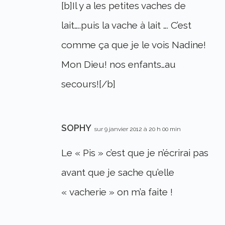
[b]Il y a les petites vaches de
lait…..puis la vache à lait …. C’est
comme ça que je le vois Nadine!
Mon Dieu! nos enfants…au
secours![/b]
SOPHY
sur 9 janvier 2012 à 20 h 00 min
Le « Pis » c’est que je n’écrirai pas
avant que je sache qu’elle
« vacherie » on m’a faite !