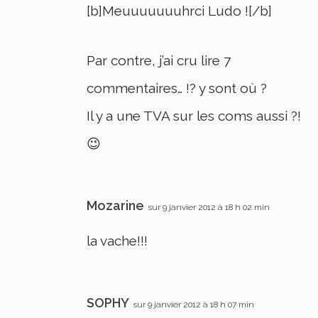
[b]Meuuuuuuuhrci Ludo ![/b]
Par contre, j’ai cru lire 7
commentaires… !? y sont où ?
Il y a une TVA sur les coms aussi ?!
😉
Mozarine
sur 9 janvier 2012 à 18 h 02 min
la vache!!!
SOPHY
sur 9 janvier 2012 à 18 h 07 min