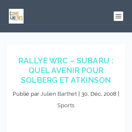
RALLYE WRC – SUBARU :
QUEL AVENIR POUR
SOLBERG ET ATKINSON
Publié par
Julien Barthet
|
30, Déc, 2008
|
Sports