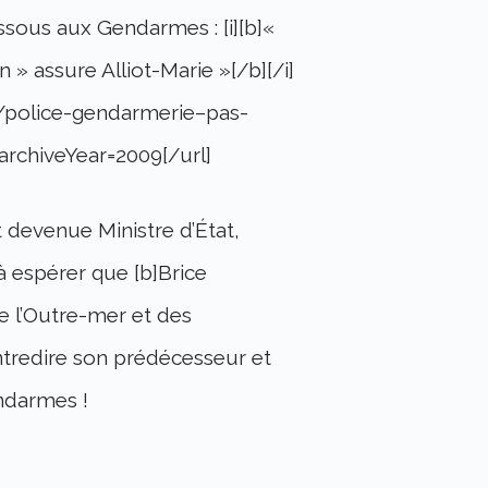
essous aux Gendarmes : [i][b]«
 » assure Alliot-Marie »[/b][/i]
0/police-gendarmerie–pas-
archiveYear=2009[/url]
t devenue Ministre d’État,
 à espérer que [b]Brice
 de l’Outre-mer et des
contredire son prédécesseur et
endarmes !