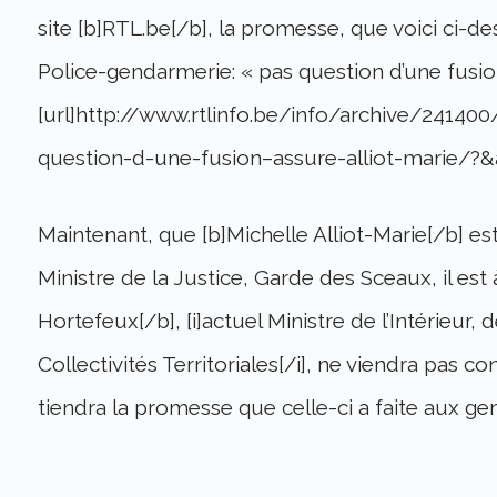
site [b]RTL.be[/b], la promesse, que voici ci-d
Police-gendarmerie: « pas question d’une fusion
[url]http://www.rtlinfo.be/info/archive/24140
question-d-une-fusion–assure-alliot-marie/?&
Maintenant, que [b]Michelle Alliot-Marie[/b] es
Ministre de la Justice, Garde des Sceaux, il est
Hortefeux[/b], [i]actuel Ministre de l’Intérieur,
Collectivités Territoriales[/i], ne viendra pas 
tiendra la promesse que celle-ci a faite aux g