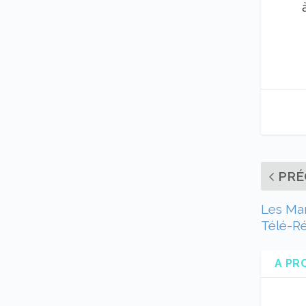
PRÉ
Les Man
Télé-Ré
A PR