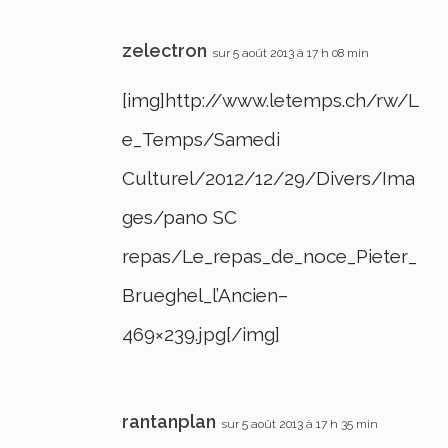
zelectron
sur 5 août 2013 à 17 h 08 min
[img]http://www.letemps.ch/rw/L
e_Temps/Samedi
Culturel/2012/12/29/Divers/Ima
ges/pano SC
repas/Le_repas_de_noce_Pieter_
Brueghel_l’Ancien–
469×239.jpg[/img]
rantanplan
sur 5 août 2013 à 17 h 35 min