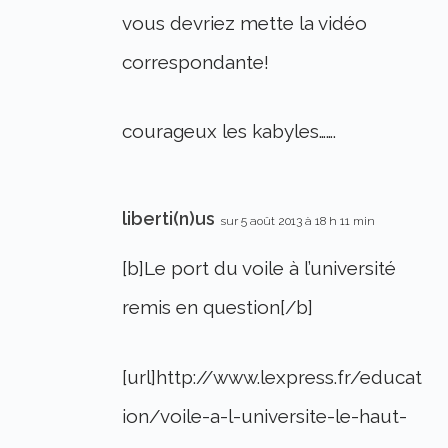
vous devriez mette la vidéo
correspondante!
courageux les kabyles…….
liberti(n)us
sur 5 août 2013 à 18 h 11 min
[b]Le port du voile à l’université
remis en question[/b]
[url]http://www.lexpress.fr/educat
ion/voile-a-l-universite-le-haut-