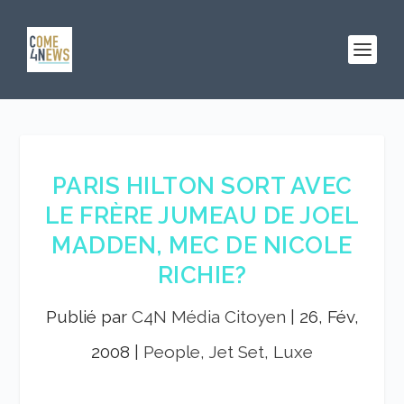
PARIS HILTON SORT AVEC
LE FRÈRE JUMEAU DE JOEL
MADDEN, MEC DE NICOLE
RICHIE?
Publié par
C4N Média Citoyen
|
26, Fév,
2008
|
People, Jet Set, Luxe