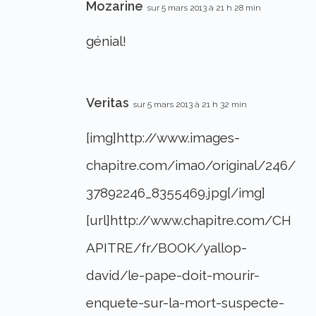
Mozarine
sur 5 mars 2013 à 21 h 28 min
génial!
Veritas
sur 5 mars 2013 à 21 h 32 min
[img]http://www.images-
chapitre.com/ima0/original/246/
37892246_8355469.jpg[/img]
[url]http://www.chapitre.com/CH
APITRE/fr/BOOK/yallop-
david/le-pape-doit-mourir-
enquete-sur-la-mort-suspecte-