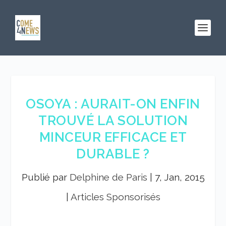
OSOYA : AURAIT-ON ENFIN
TROUVÉ LA SOLUTION
MINCEUR EFFICACE ET
DURABLE ?
Publié par
Delphine de Paris
|
7, Jan, 2015
|
Articles Sponsorisés