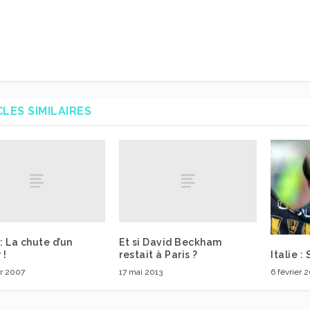
CLES SIMILAIRES
 La chute d’un
Et si David Beckham
Italie :
 !
restait à Paris ?
6 février 
er 2007
17 mai 2013