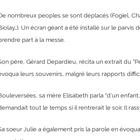
De nombreux peoples se sont déplacés (Fogiel, Chaz
Biolay…). Un écran géant a été installé sur le parvis 
prendre part à la messe.
Son père, Gérard Depardieu, récita un extrait du "Pe
évoqua leurs souvenirs, malgré leurs rapports diffici
Bouleversées, sa mère Elisabeth parla "d'un enfan
demandait tout le temps si il rentrerait le soir. Il ras
Sa soeur Julie a également pris la parole en évoqu