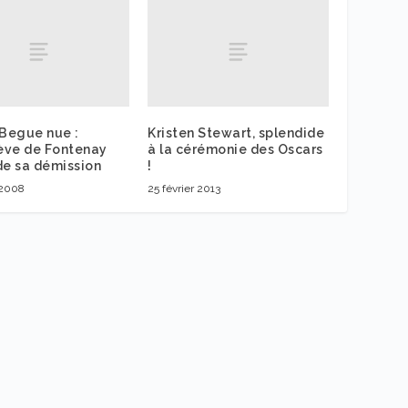
 Begue nue :
Kristen Stewart, splendide
ève de Fontenay
à la cérémonie des Oscars
e sa démission
!
 2008
25 février 2013