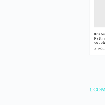
Kriste
Patti
coupl
29 août
1 CO