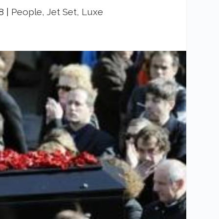
8
|
People, Jet Set, Luxe