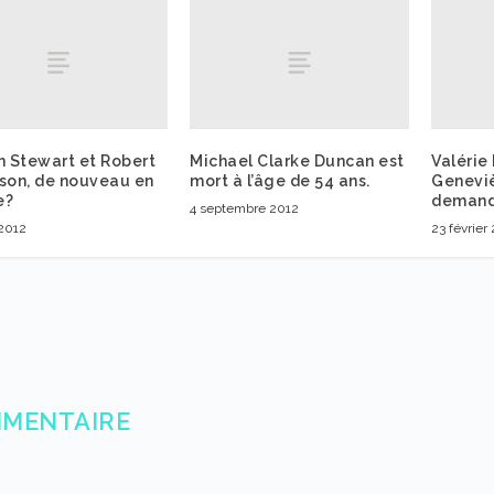
n Stewart et Robert
Michael Clarke Duncan est
Valérie
nson, de nouveau en
mort à l’âge de 54 ans.
Genevi
e?
demand
4 septembre 2012
 2012
23 février
MMENTAIRE