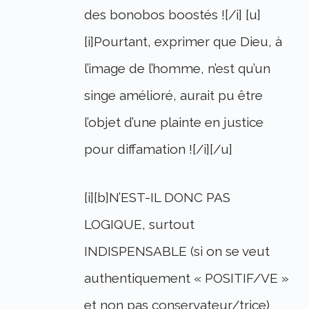
des bonobos boostés ![/i] [u]
[i]Pourtant, exprimer que Dieu, à
l’image de l’homme, n’est qu’un
singe amélioré, aurait pu être
l’objet d’une plainte en justice
pour diffamation ![/i][/u]
[i][b]N’EST-IL DONC PAS
LOGIQUE, surtout
INDISPENSABLE (si on se veut
authentiquement « POSITIF/VE »
et non pas conservateur/trice)