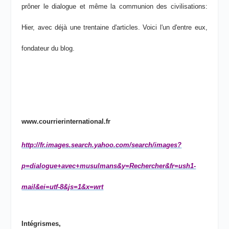
prôner le dialogue et même la communion des civilisations:
Hier, avec déjà une trentaine d'articles. Voici l'un d'entre eux,
fondateur du blog.
www.courrierinternational.fr
http://fr.images.search.yahoo.com/search/images?
p=dialogue+avec+musulmans&y=Rechercher&fr=ush1-
mail&ei=utf-8&js=1&x=wrt
Intégrismes,