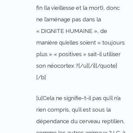
fin (la vieillesse et la mort), donc
ne l’aménage pas dans la
« DIGNITE HUMAINE », de
manière qu’elles soient « toujours
plus » « positives » sait-il utiliser
son néocortex ?[/u][/i][/quote]
[/b]
[u]Cela ne signifie-t-il pas qu’il n’a
rien compris, qu’il est sous la
dépendance du cerveau reptilien,
comme les autres animaux ? ! C. à