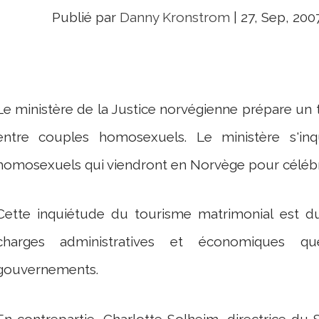
Publié par
Danny Kronstrom
|
27, Sep, 200
Le ministère de la Justice norvégienne prépare un t
entre couples homosexuels. Le ministère s'inqu
homosexuels qui viendront en Norvège pour célébr
Cette inquiétude du tourisme matrimonial est d
charges administratives et économiques q
gouvernements.
En contrepartie, Charlotte Solheim, directrice du 