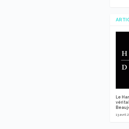
ARTI
Le Ha
vérita
Beauj
13 avril 