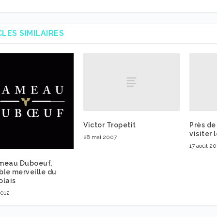
CLES SIMILAIRES
Victor Tropetit
Près de
visiter
28 mai 2007
17 août 2
meau Duboeuf,
ble merveille du
olais
2012