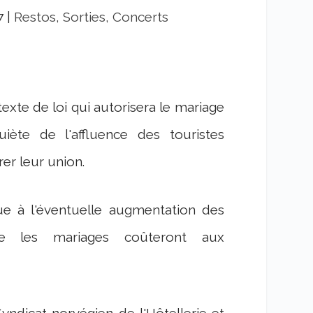
7
|
Restos, Sorties, Concerts
exte de loi qui autorisera le mariage
iète de l'affluence des touristes
er leur union.
ue à l'éventuelle augmentation des
ue les mariages coûteront aux
Syndicat norvégien de l'Hôtellerie et