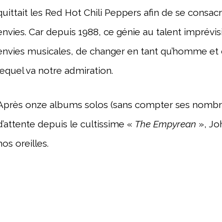
quittait les Red Hot Chili Peppers afin de se consacr
envies. Car depuis 1988, ce génie au talent imprévisi
envies musicales, de changer en tant qu’homme et d
lequel va notre admiration.
Après onze albums solos (sans compter ses nombreu
d’attente depuis le cultissime «
The Empyrean
», Joh
nos oreilles.