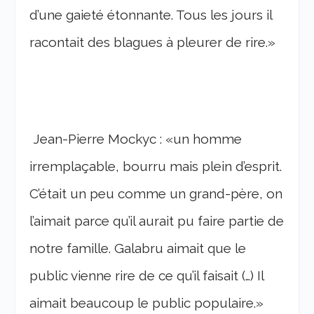
d’une gaieté éton­nante. Tous les jours il
racon­tait des blagues à pleu­rer de rire.»
Jean-Pierre Mockyc :
«un homme
irremplaçable, bourru mais plein d’esprit.
C’était un peu comme un grand-père, on
l’ai­mait parce qu’il aurait pu faire partie de
notre famille. Gala­bru aimait que le
public vienne rire de ce qu’il faisait (…) Il
aimait beau­coup le public popu­laire.»