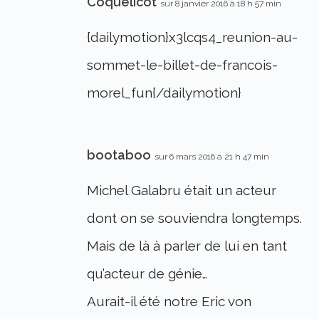
Coquelicot
sur 8 janvier 2016 à 18 h 57 min
{dailymotion}x3lcqs4_reunion-au-
sommet-le-billet-de-francois-
morel_fun{/dailymotion}
bootaboo
sur 6 mars 2016 à 21 h 47 min
Michel Galabru était un acteur
dont on se souviendra longtemps.
Mais de là à parler de lui en tant
qu’acteur de génie…
Aurait-il été notre Eric von