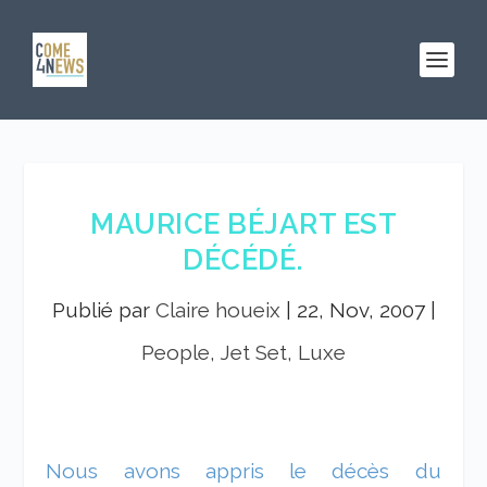
MAURICE BÉJART EST
DÉCÉDÉ.
Publié par
Claire houeix
|
22, Nov, 2007
|
People, Jet Set, Luxe
Nous avons appris le décès du