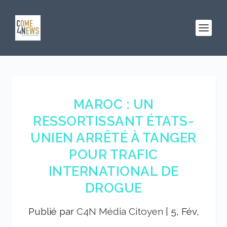
MAROC : UN
RESSORTISSANT ÉTATS-
UNIEN ARRÊTÉ À TANGER
POUR TRAFIC
INTERNATIONAL DE
DROGUE
Publié par
C4N Média Citoyen
|
5, Fév,