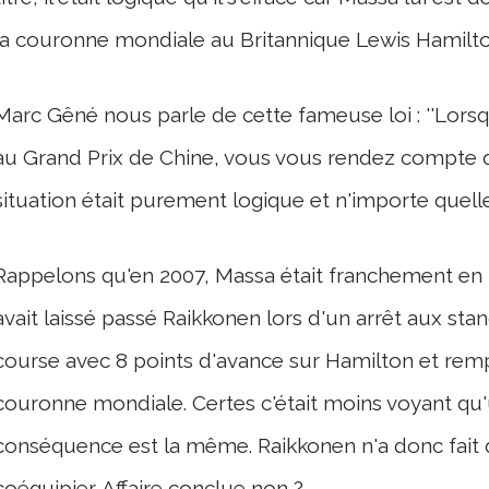
la couronne mondiale au Britannique Lewis Hamilto
Marc Gêné nous parle de cette fameuse loi : ''Lor
au Grand Prix de Chine, vous vous rendez compte qu
situation était purement logique et n'importe quelle
Rappelons qu'en 2007, Massa était franchement en tê
avait laissé passé Raikkonen lors d'un arrêt aux stand
course avec 8 points d'avance sur Hamilton et rem
couronne mondiale. Certes c'était moins voyant qu
conséquence est la même. Raikkonen n'a donc fait q
coéquipier. Affaire conclue non ?