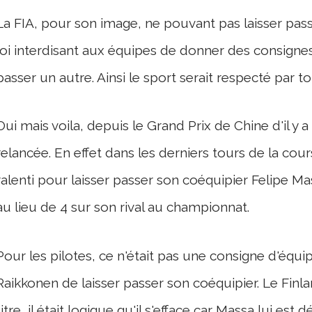
La FIA, pour son image, ne pouvant pas laisser pass
loi interdisant aux équipes de donner des consignes 
passer un autre. Ainsi le sport serait respecté par to
Oui mais voila, depuis le Grand Prix de Chine d'il y
relancée. En effet dans les derniers tours de la co
ralenti pour laisser passer son coéquipier Felipe Ma
au lieu de 4 sur son rival au championnat.
Pour les pilotes, ce n'était pas une consigne d'équ
Raikkonen de laisser passer son coéquipier. Le Finlan
titre, il était logique qu'il s'efface car Massa lui es