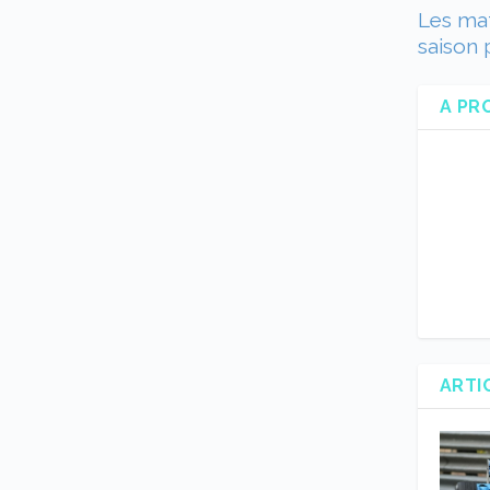
Les mat
saison 
A PR
ARTI