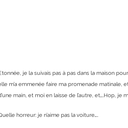
Etonnée, je la suivais pas à pas dans la maison po
elle m’a emmenée faire ma promenade matinale, et, a
d’une main, et moi en laisse de l’autre, et…..Hop, je 
Quelle horreur: je n’aime pas la voiture…..