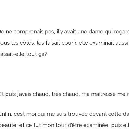
Je ne comprenais pas, il y avait une dame qui rega
tous les côtés, les faisait courir, elle examinait auss
faisait-elle tout ça?
Et puis j’avais chaud, très chaud, ma maîtresse me 
Enfin, c’est moi qui me suis trouvée devant cette da
beauté, et ce fut mon tour d’être examinée, puis e