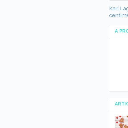
Karl La
centimè
A PR
ARTI