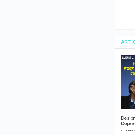
ARTI
Des pr
Déprim
18 déce