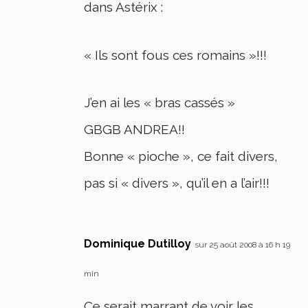
dans Astérix :
« Ils sont fous ces romains »!!!
J’en ai les « bras cassés »
GBGB ANDREA!!
Bonne « pioche », ce fait divers,
pas si « divers », qu’il en a l’air!!!
Dominique Dutilloy
sur 25 août 2008 à 16 h 19
min
Ce serait marrant de voir les