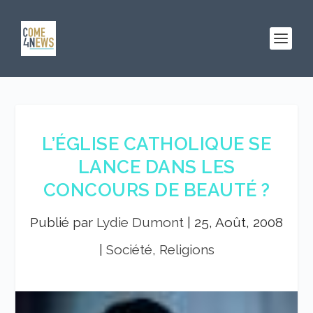
L’ÉGLISE CATHOLIQUE SE
LANCE DANS LES
CONCOURS DE BEAUTÉ ?
Publié par
Lydie Dumont
|
25, Août, 2008
|
Société, Religions