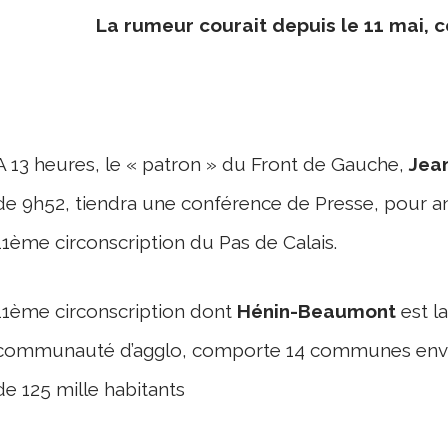
La rumeur courait depuis le 11 mai, c
A 13 heures, le « patron » du Front de Gauche,
Jea
de 9h52, tiendra une conférence de Presse, pour a
11
ème
circonscription du Pas de Calais.
11
ème
circonscription dont
Hénin-Beaumont
est l
communauté d’agglo, comporte 14 communes enviro
de 125 mille habitants