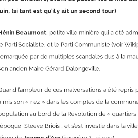
juin, (si tant est qu’il y ait un second tour)
Hénin Beaumont
, petite ville minière qui a été a
le Parti Socialiste, et le Parti Communiste (voir Wikip
remarquée par de multiples scandales dus à la mauv
son ancien Maire Gérard Dalongeville.
Quand l’ampleur de ces malversations a été repris pa
a mis son « nez » dans les comptes de la commune,
population au bord de la Révolution de « quartiers
l’époque Steeve Briois , et s’est investie dans la vil
digne de
Jeanne d’Arc
(j’exagère ? .. si peu).