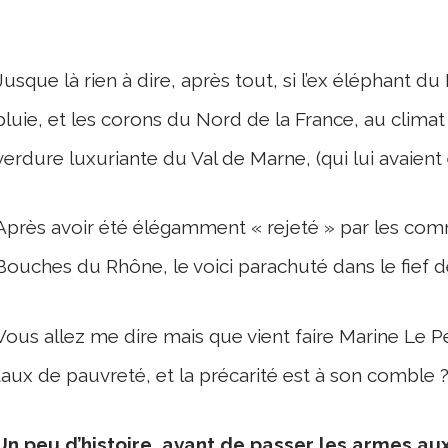
Jusque là rien à dire, après tout, si l’ex éléphant du
pluie, et les corons du Nord de la France, au climat
verdure luxuriante du Val de Marne, (qui lui avaient 
Après avoir été élégamment « rejeté » par les com
Bouches du Rhône, le voici parachuté dans le fief d
Vous allez me dire mais que vient faire Marine Le Pe
taux de pauvreté, et la précarité est à son comble 
Un peu d’histoire, avant de passer les armes a