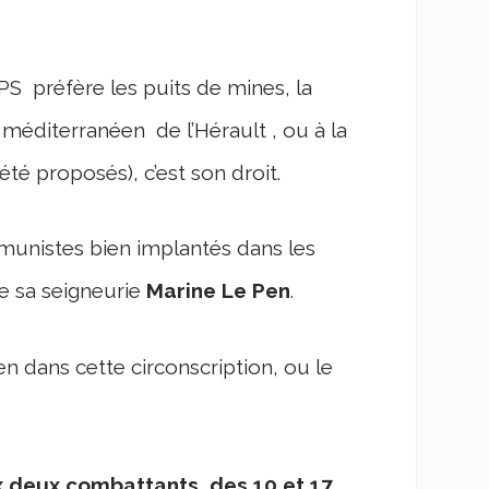
 PS préfère les puits de mines, la
 méditerranéen de l’Hérault , ou à la
été proposés), c’est son droit.
munistes bien implantés dans les
e sa seigneurie
Marine Le Pen
.
n dans cette circonscription, ou le
?
ux deux combattants des 10 et 17