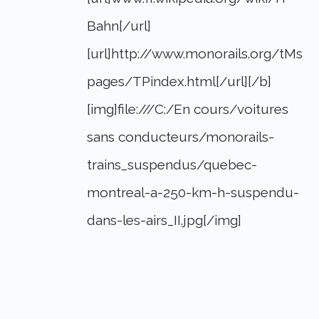
Bahn[/url]
[url]http://www.monorails.org/tMs
pages/TPindex.html[/url][/b]
[img]file:///C:/En cours/voitures
sans conducteurs/monorails-
trains_suspendus/quebec-
montreal-a-250-km-h-suspendu-
dans-les-airs_II.jpg[/img]