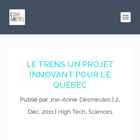
LE TRENS UN PROJET
INNOVANT POUR LE
QUÉBEC
Publié par
Joe-Annie Desmeules
|
2,
Déc, 2011
|
High Tech, Sciences