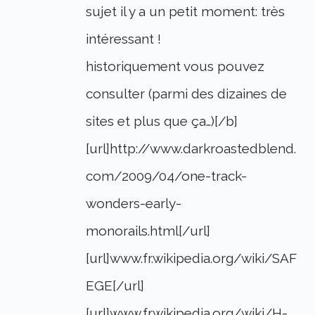
sujet il y a un petit moment: très
intéressant !
historiquement vous pouvez
consulter (parmi des dizaines de
sites et plus que ça…)[/b]
[url]http://www.darkroastedblend.
com/2009/04/one-track-
wonders-early-
monorails.html[/url]
[url]www.fr.wikipedia.org/wiki/SAF
EGE[/url]
[url]www.fr.wikipedia.org/wiki/H-