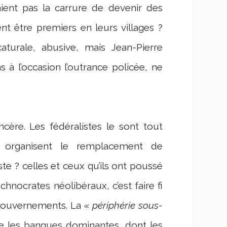
ent pas la carrure de devenir des
nt être premiers en leurs villages ?
turale, abusive, mais Jean-Pierre
à l’occasion l’outrance policée, ne
ère. Les fédéralistes le sont tout
organisent le remplacement de
e ? celles et ceux qu’ils ont poussé
chnocrates néolibéraux, c’est faire fi
gouvernements. La «
périphérie sous-
que les banques dominantes, dont les