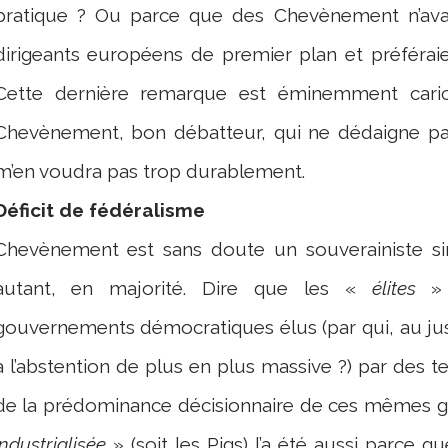
pratique ? Ou parce que des Chevènement n’avai
dirigeants européens de premier plan et préféraie
Cette dernière remarque est éminemment carica
Chevènement, bon débatteur, qui ne dédaigne pas 
m’en voudra pas trop durablement.
Déficit de fédéralisme
Chevènement est sans doute un souverainiste sinc
autant, en majorité. Dire que les «
élites
» 
gouvernements démocratiques élus (par qui, au just
à l’abstention de plus en plus massive ?) par des te
de la prédominance décisionnaire de ces mêmes 
industrialisée
» (soit les Pigs) l’a été aussi parce 