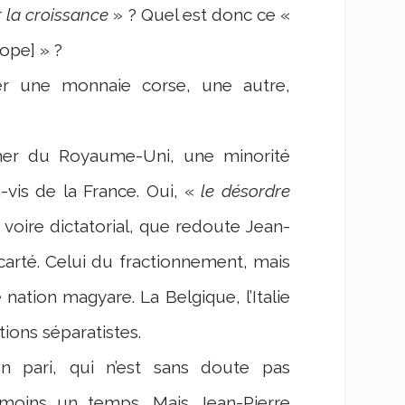
 la croissance
» ? Quel est donc ce «
rope] » ?
éer une monnaie corse, une autre,
cher du Royaume-Uni, une minorité
vis de la France. Oui, «
le désordre
 voire dictatorial, que redoute Jean-
carté. Celui du fractionnement, mais
nation magyare. La Belgique, l’Italie
ions séparatistes.
 pari, qui n’est sans doute pas
u moins un temps. Mais Jean-Pierre