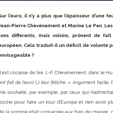
Sur l’euro, il n’y a plus que l’épaisseur d’une f
Jean-Pierre Chevènement et Marine Le Pen. Le
tons différents, mais voisins, prônent de fai
européen. Cela traduit-il un déficit de volonté po
envisageable ?
Il est cocasse de lire J.-P. Chevènement, dans le H
ont fait de l’euro
(…)
leur fétich
e. ». Argument facile. 
été souhaité, par exemple, par ceux qui n’admettai
poche pour faire un tour d’Europe et n’en avoir p
de la somme était consacrée aux frais de change, 