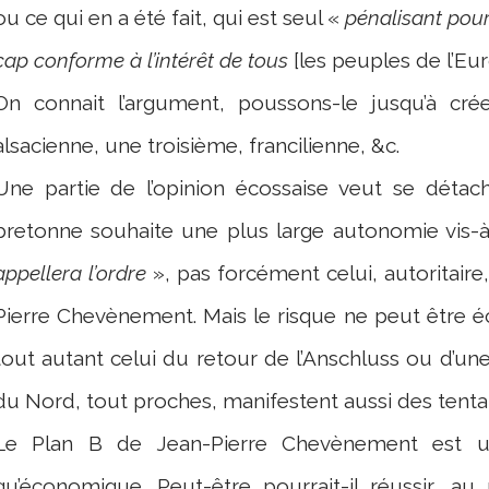
ou ce qui en a été fait, qui est seul «
pénalisant pour
cap conforme à l’intérêt de tous
[les peuples de l’Eu
On connait l’argument, poussons-le jusqu’à cr
alsacienne, une troisième, francilienne, &c.
Une partie de l’opinion écossaise veut se déta
bretonne souhaite une plus large autonomie vis-à-
appellera l’ordre
», pas forcément celui, autoritaire,
Pierre Chevènement. Mais le risque ne peut être é
tout autant celui du retour de l’Anschluss ou d’une 
du Nord, tout proches, manifestent aussi des tentat
Le Plan B de Jean-Pierre Chevènement est un
qu’économique. Peut-être pourrait-il réussir, a