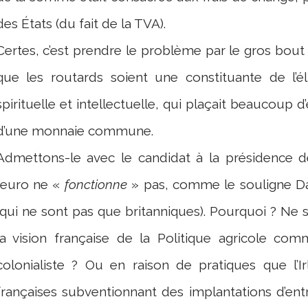
des États (du fait de la TVA).
Certes, c’est prendre le problème par le gros bout
que les routards soient une constituante de l’él
spirituelle et intellectuelle, qui plaçait beaucoup
d’une monnaie commune.
Admettons-le avec le candidat à la présidence 
l’euro ne «
fonctionne
» pas, comme le souligne Da
(qui ne sont pas que britanniques). Pourquoi ? Ne
la vision française de la Politique agricole com
colonialiste ? Ou en raison de pratiques que l’I
françaises subventionnant des implantations d’entr