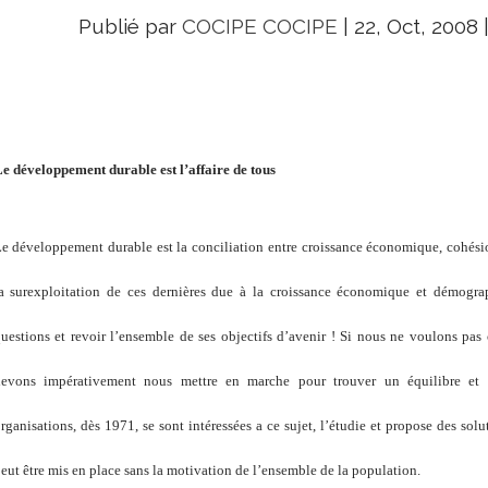
Publié par
COCIPE COCIPE
|
22, Oct, 2008
e développement durable est l’affaire de tous
e développement durable est la conciliation entre croissance économique, cohésion
a surexploitation de ces dernières due à la croissance économique et démogra
uestions et revoir l’ensemble de ses objectifs d’avenir ! Si nous ne voulons pas 
evons impérativement nous mettre en marche pour trouver un équilibre et de
rganisations, dès 1971, se sont intéressées a ce sujet, l’étudie et propose des s
eut être mis en place sans la motivation de l’ensemble de la population.