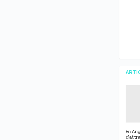
ARTI
En Ang
d’attr