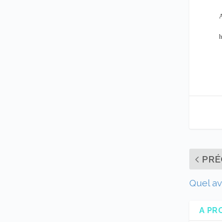
A
h
PRÉ
Quel av
A PR