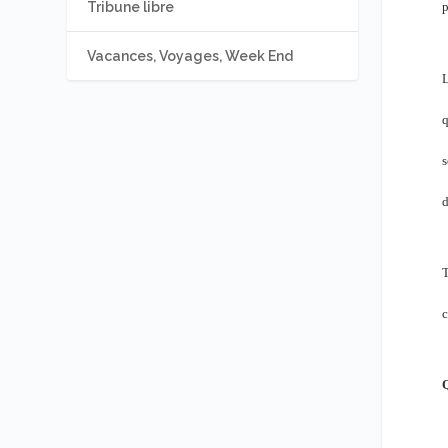
Tribune libre
p
Vacances, Voyages, Week End
L
q
s
d
T
c
Q