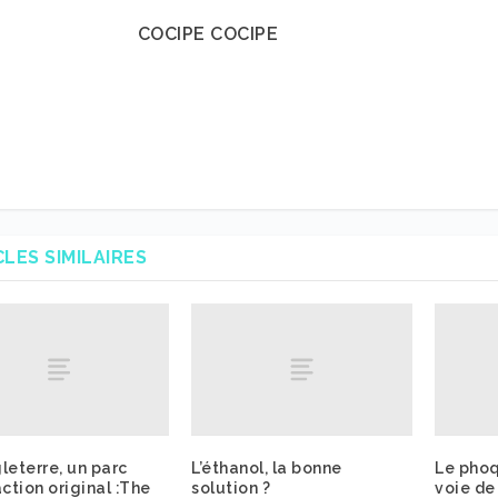
COCIPE COCIPE
CLES SIMILAIRES
leterre, un parc
L’éthanol, la bonne
Le phoq
action original :The
solution ?
voie de 