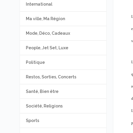
International
L
Ma ville, Ma Région
e
Mode, Déco, Cadeaux
v
People, Jet Set, Luxe
L
Politique
q
Restos, Sorties, Concerts
r
Santé, Bien être
d
Société, Religions
L
Sports
p