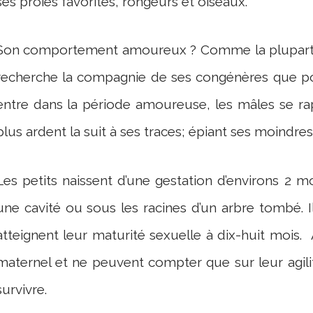
ses proies favorites, rongeurs et oiseaux.
Son comportement amoureux ? Comme la plupart de
recherche la compagnie de ses congénères que pou
entre dans la période amoureuse, les mâles se rap
plus ardent la suit à ses traces; épiant ses moind
Les petits naissent d’une gestation d’environs 2 m
une cavité ou sous les racines d’un arbre tombé. I
atteignent leur maturité sexuelle à dix-huit mois. A
maternel et ne peuvent compter que sur leur agili
survivre.