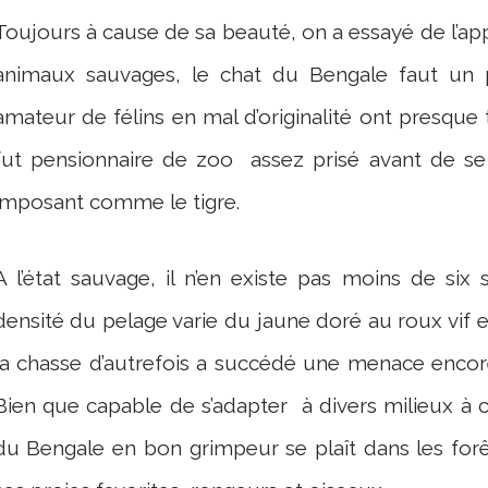
Toujours à cause de sa beauté, on a essayé de l’ap
animaux sauvages, le chat du Bengale faut un 
amateur de félins en mal d’originalité ont presque to
fut pensionnaire de zoo assez prisé avant de se 
imposant comme le tigre.
A l’état sauvage, il n’en existe pas moins de six
densité du pelage varie du jaune doré au roux vif et
la chasse d’autrefois a succédé une menace encore
Bien que capable de s’adapter à divers milieux à co
du Bengale en bon grimpeur se plaît dans les fo