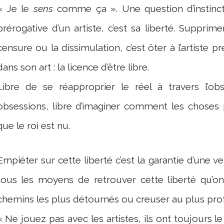
« Je le
sens
comme ça ». Une question d’instinct 
prérogative d’un artiste, c’est sa liberté. Supprime
censure ou la dissimulation, c’est ôter à l’artiste 
dans son art : la licence d’être libre.
Libre de se réapproprier le réel à travers l’ob
obsessions, libre d’imaginer comment les choses
que le roi est nu.
Empiéter sur cette liberté c’est la garantie d’une v
tous les moyens de retrouver cette liberté qu’on 
chemins les plus détournés ou creuser au plus prof
« Ne jouez pas avec les artistes, ils ont toujours l