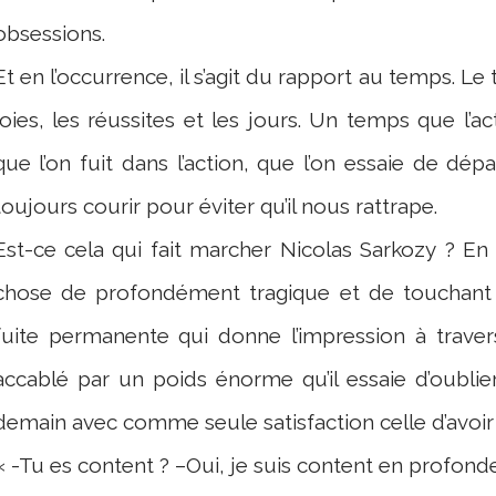
obsessions.
Et en l’occurrence, il s’agit du rapport au temps. L
joies, les réussites et les jours. Un temps que l
que l’on fuit dans l’action, que l’on essaie de dépa
toujours courir pour éviter qu’il nous rattrape.
Est-ce cela qui fait marcher Nicolas Sarkozy ? En 
chose de profondément tragique et de touchant
fuite permanente qui donne l’impression à trave
accablé par un poids énorme qu’il essaie d’oubli
demain avec comme seule satisfaction celle d’avoir 
« -Tu es content ? –Oui, je suis content en profondeu