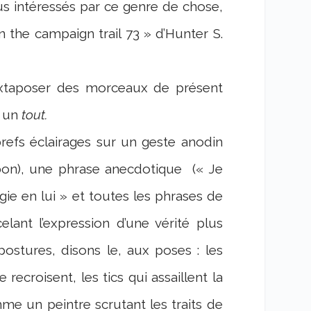
lus intéressés par ce genre de chose,
n the campaign trail 73 » d’Hunter S.
juxtaposer des morceaux de présent
, un
tout.
refs éclairages sur un geste anodin
bon), une phrase anecdotique
(« Je
rgie en lui » et toutes les phrases de
lant l’expression d’une vérité plus
postures, disons le, aux poses : les
recroisent, les tics qui assaillent la
me un peintre scrutant les traits de