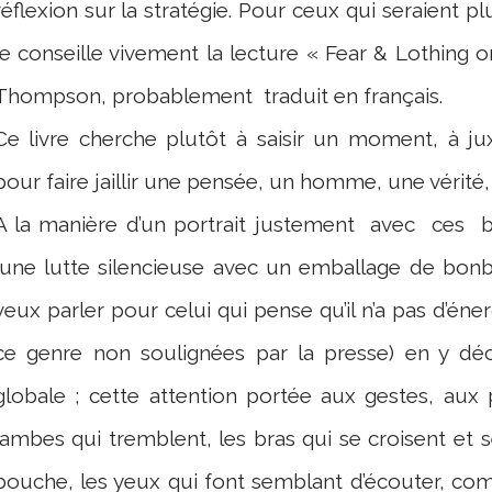
réflexion sur la stratégie. Pour ceux qui seraient p
je conseille vivement la lecture « Fear & Lothing o
Thompson, probablement
traduit en français.
Ce livre cherche plutôt à saisir un moment, à 
pour faire jaillir une pensée, un homme, une vérité
A la manière d’un portrait justement
avec
ces
b
(une lutte silencieuse avec un emballage de bon
veux parler pour celui qui pense qu’il n’a pas d’éne
ce genre non soulignées par la presse) en y déce
globale ; cette attention portée aux gestes, aux 
jambes qui tremblent, les bras qui se croisent et se 
bouche, les yeux qui font semblant d’écouter, com