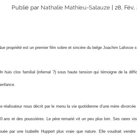
Publié par
Nathalie Mathieu-Salauze
|
28, Fév,
ue propriété est un premier film sobre et sincère du belge Joachim Lafosse s
n huis clos familial (infernal ?) sous haute tension qui témoigne de la diffic
’enfance.
e réalisateur nous décrit par le menu la vie quotidienne d’une mère divorcé
0 ans et des poussières. Le père remarié vit un peu plus loin. Ses rares v
ouée par une Isabelle Huppert plus vraie que nature. Elle voudrait vendre