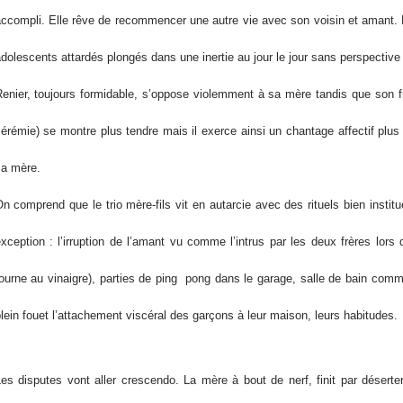
ccompli. Elle rêve de recommencer une autre vie avec son voisin et amant. M
dolescents attardés plongés dans une inertie au jour le jour sans perspective d
enier, toujours formidable, s’oppose violemment à sa mère tandis que son fr
érémie) se montre plus tendre mais il exerce ainsi un chantage affectif plus
a mère.
n comprend que le trio mère-fils vit en autarcie avec des rituels bien instit
xception : l’irruption de l’amant vu comme l’intrus par les deux frères lors 
ourne au vinaigre), parties de ping pong dans le garage, salle de bain comm
lein fouet l’attachement viscéral des garçons à leur maison, leurs habitudes.
es disputes vont aller crescendo. La mère à bout de nerf, finit par désert