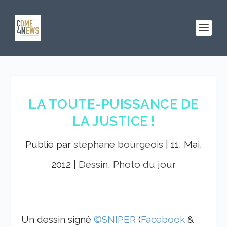
LA TOUTE-PUISSANCE DE
LA JUSTICE !
Publié par
stephane bourgeois
|
11, Mai,
2012
|
Dessin, Photo du jour
Un dessin signé
©SNIPER
(
Facebook
&