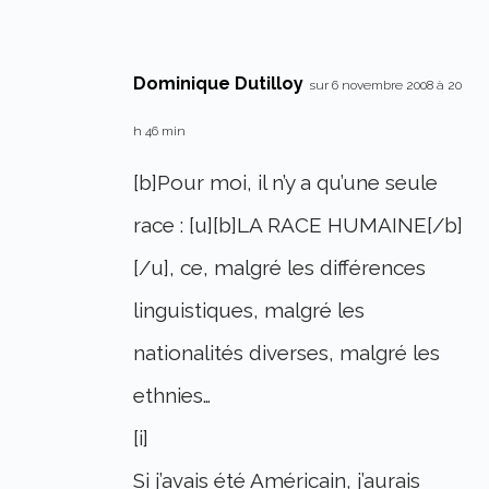
Dominique Dutilloy
sur 6 novembre 2008 à 20
h 46 min
[b]Pour moi, il n’y a qu’une seule
race : [u][b]LA RACE HUMAINE[/b]
[/u], ce, malgré les différences
linguistiques, malgré les
nationalités diverses, malgré les
ethnies…
[i]
Si j’avais été Américain, j’aurais