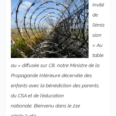
Invité
de
l’émis
sion
« Au
table
au » diffusée sur C8, notre Ministre de la
Propagande Intérieure décervèle des
enfants avec la bénédiction des parents,
du CSA et de l’éducation
nationale. Bienvenu dans le 21e
siècle
.*1 et2