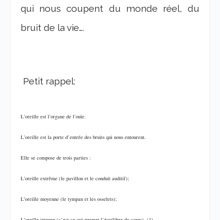
qui nous coupent du monde réel, du
bruit de la vie….
Petit rappel:
L’oreille est l’organe de l’ouïe.
L’oreille est la porte d’entrée des bruits qui nous entourent.
Elle se compose de trois parties :
L’oreille extrême (le pavillon et le conduit auditif);
L’oreille moyenne (le tympan et les osselets);
L’oreille interne (c’est ce qui permet l’équilibre du corps). (1)