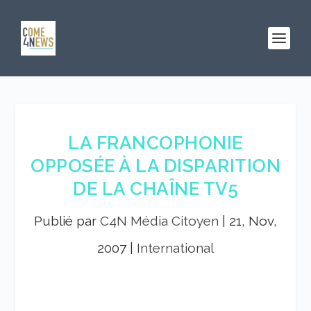
LA FRANCOPHONIE
OPPOSÉE À LA DISPARITION
DE LA CHAÎNE TV5
Publié par
C4N Média Citoyen
|
21, Nov,
2007
|
International