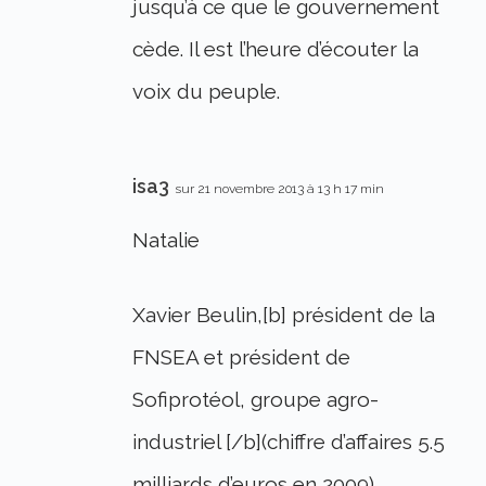
jusqu’à ce que le gouvernement
cède. Il est l’heure d’écouter la
voix du peuple.
isa3
sur 21 novembre 2013 à 13 h 17 min
Natalie
Xavier Beulin,[b] président de la
FNSEA et président de
Sofiprotéol, groupe agro-
industriel [/b](chiffre d’affaires 5.5
milliards d’euros en 2009),