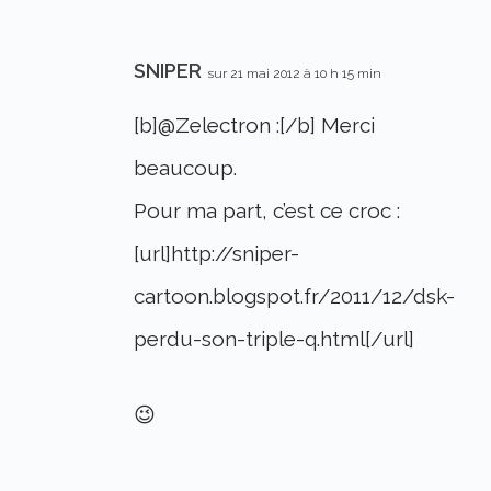
SNIPER
sur 21 mai 2012 à 10 h 15 min
[b]@Zelectron :[/b] Merci
beaucoup.
Pour ma part, c’est ce croc :
[url]http://sniper-
cartoon.blogspot.fr/2011/12/dsk-
perdu-son-triple-q.html[/url]
😉