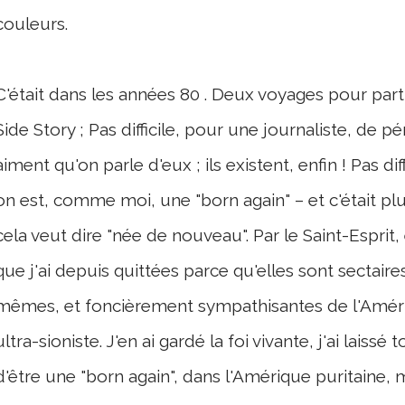
couleurs.
C'était dans les années 80 . Deux voyages pour part
Side Story ; Pas difficile, pour une journaliste, de p
aiment qu'on parle d'eux ; ils existent, enfin ! Pas d
on est, comme moi, une "born again" – et c'était pl
cela veut dire "née de nouveau". Par le Saint-Esprit,
que j'ai depuis quittées parce qu'elles sont sectaires
mêmes, et foncièrement sympathisantes de l'Améri
ultra-sioniste. J'en ai gardé la foi vivante, j'ai laissé
d'être une "born again", dans l'Amérique puritaine, m