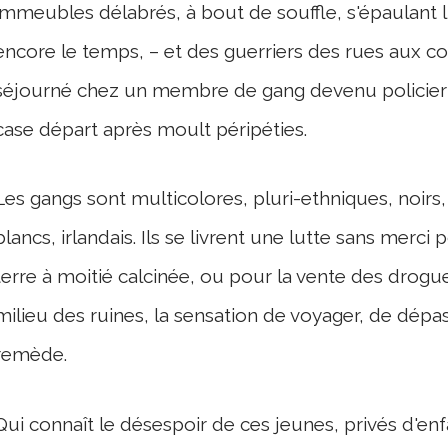
immeubles délabrés, à bout de souffle, s'épaulant 
encore le temps, – et des guerriers des rues aux co
séjourné chez un membre de gang devenu policier p
case départ après moult péripéties.
Les gangs sont multicolores, pluri-ethniques, noirs
blancs, irlandais. Ils se livrent une lutte sans merc
terre à moitié calcinée, ou pour la vente des drogu
milieu des ruines, la sensation de voyager, de dépas
remède.
Qui connaît le désespoir de ces jeunes, privés d'enf