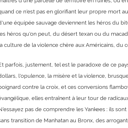
maîtres d'une parcelle de territoire en ruines, ou e
quand ce n'est pas en glorifiant leur propre mort a
d'une équipée sauvage deviennent les héros du bit
les héros qu'on peut, du désert texan ou du macada
la culture de la violence chère aux Américains, du 
Et parfois, justement, tel est le paradoxe de ce pa
dollars, l'opulence, la misère et la violence, brusq
poignard contre la croix, et ces conversions flambo
évangélique, elles entraînent à leur tour de radicau
N'essayez pas de comprendre les Yankees : ils sont
sans transition de Manhatan au Bronx, des arrogante