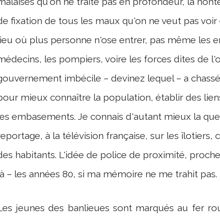
malaises qu'on ne traite pas en profondeur, la honte
de fixation de tous les maux qu'on ne veut pas voir e
lieu où plus personne n'ose entrer, pas même les e
médecins, les pompiers, voire les forces dites de l'
gouvernement imbécile – devinez lequel – a chassé c
pour mieux connaître la population, établir des lien
les embasements. Je connais d'autant mieux la quest
reportage, à la télévision française, sur les îlotiers, 
des habitants. L'idée de police de proximité, proch
là – les années 80, si ma mémoire ne me trahit pas.
Les jeunes des banlieues sont marqués au fer rou